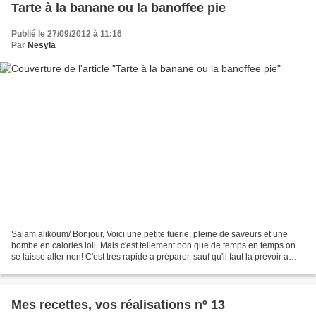
Tarte à la banane ou la banoffee pie
Publié le 27/09/2012 à 11:16
Par
Nesyla
Salam alikoum/ Bonjour, Voici une petite tuerie, pleine de saveurs et une
bombe en calories loll. Mais c'est tellement bon que de temps en temps on
se laisse aller non! C'est très rapide à préparer, sauf qu'il faut la prévoir à
l'avance car on doit faire...
Mes recettes, vos réalisations nº 13