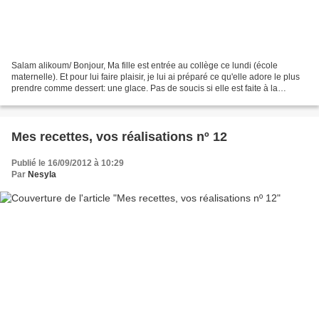
Salam alikoum/ Bonjour, Ma fille est entrée au collège ce lundi (école
maternelle). Et pour lui faire plaisir, je lui ai préparé ce qu'elle adore le plus
prendre comme dessert: une glace. Pas de soucis si elle est faite à la
maison par mes propres mains...
Mes recettes, vos réalisations nº 12
Publié le 16/09/2012 à 10:29
Par
Nesyla