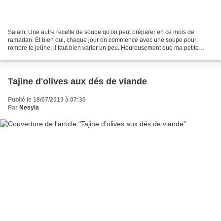
Salam, Une autre recette de soupe qu'on peut préparer en ce mois de
ramadan. Et bien oui, chaque jour on commence avec une soupe pour
rompre le jeûne, il faut bien varier un peu. Heureusement que ma petite
famille aime bien ça! Je partage avec vous la...
Tajine d'olives aux dés de viande
Publié le 18/07/2013 à 07:30
Par
Nesyla