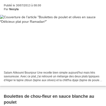
Publié le 30/07/2013 à 08:00
Par
Nesyla
Salam Alikoum/ Bounjour Une recette bien simple aujourd'hui mais très
savoureuse. Avec ce plat, j'ai retrouvé un mélange des deux plats typiques
d'Alger le tajine zitoun (tajine aux olives) et la chtit'ha djaje (tajine de poulet
en sauce rouge). Une magnifique...
Boulettes de chou-fleur en sauce blanche au
poulet