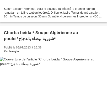
Salam alikoum / Bonjour, Voici le plat que j'ai réalisé le premier jour du
ramadan, un tajine tout en légèreté. Difficulté: facile Temps de préparation:
10 min Temps de cuisson: 30 min Quantité: 4 personnes Ingrédients: 400 gr
de steak de veau ou de bœuf...
Chorba beida * Soupe Algérienne au
poulet*شوربة بيضاء بالدجاج*
Publié le 05/07/2013 à 10:36
Par
Nesyla