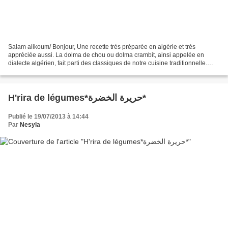
Salam alikoum/ Bonjour, Une recette très préparée en algérie et très
appréciée aussi. La dolma de chou ou dolma crambit, ainsi appelée en
dialecte algérien, fait parti des classiques de notre cuisine traditionnelle.
Très douce et savoureuse avec sa sauce...
H'rira de légumes*حريرة الخضرة*
Publié le 19/07/2013 à 14:44
Par
Nesyla