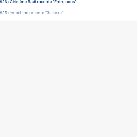
#26 : Chimène Badi raconte "Entre nous"
#25 : Indochine raconte "3e sexe"
#24 : Zaho raconte "C'est chelou"
#23 : Patrick Bruel raconte "Au café des délices"
#22 : Kyo raconte "Le chemin"
#21 : Nolwenn Leroy raconte "Cassé"
#20 : Patrick Hernandez raconte "Born to be alive"
#19 : Lorie raconte "Près de moi"
#18 : Michael Jones raconte "A nos actes manqués" (avec Jean-Jacque
#17 : Khaled raconte "Aïcha"
#16 : Corneille raconte "Parce qu'on vient de loin"
#15 : Indochine raconte "L'aventurier"
14 : Lorie raconte "Sur un air latino"