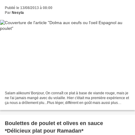
Publié le 13/08/2013 à 08:00
Par
Nesyla
Salam alikoum/ Bonjour, On connaît ce plat à base de viande rouge, mais je
ne l'ai jamais mangé avec du volaille. Hier c'était ma première expérience et
ça nous a drôlement plu...Plus léger, différent en goût mais aussi plus
économique Difficulté: moyenne...
Boulettes de poulet et olives en sauce
*Délicieux plat pour Ramadan*