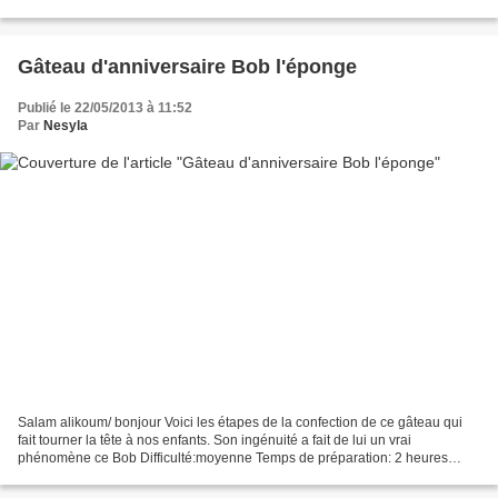
amandes et le goût subtile des...
Gâteau d'anniversaire Bob l'éponge
Publié le 22/05/2013 à 11:52
Par
Nesyla
Salam alikoum/ bonjour Voici les étapes de la confection de ce gâteau qui
fait tourner la tête à nos enfants. Son ingénuité a fait de lui un vrai
phénomène ce Bob Difficulté:moyenne Temps de préparation: 2 heures
Temps de cuisson: 20 min I ngrédients:...