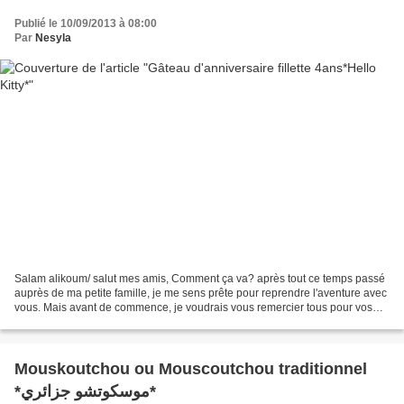
Publié le 10/09/2013 à 08:00
Par
Nesyla
Salam alikoum/ salut mes amis, Comment ça va? après tout ce temps passé
auprès de ma petite famille, je me sens prête pour reprendre l'aventure avec
vous. Mais avant de commence, je voudrais vous remercier tous pour vos
messages, vos commentaires et vos...
Mouskoutchou ou Mouscoutchou traditionnel
*موسكوتشو جزائري*