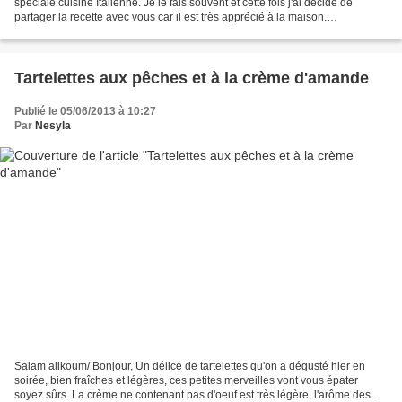
spéciale cuisine Italienne. Je le fais souvent et cette fois j'ai décidé de
partager la recette avec vous car il est très apprécié à la maison.
Contrairement à ce que le titre indique,...
Tartelettes aux pêches et à la crème d'amande
Publié le 05/06/2013 à 10:27
Par
Nesyla
Salam alikoum/ Bonjour, Un délice de tartelettes qu'on a dégusté hier en
soirée, bien fraîches et légères, ces petites merveilles vont vous épater
soyez sûrs. La crème ne contenant pas d'oeuf est très légère, l'arôme des