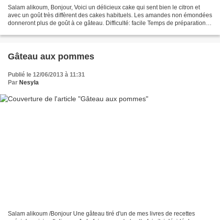
Salam alikoum, Bonjour, Voici un délicieux cake qui sent bien le citron et
avec un goût très diffèrent des cakes habituels. Les amandes non émondées
donneront plus de goût à ce gâteau. Difficulté: facile Temps de préparation:
10 mn Temps de cuisson: 45...
Gâteau aux pommes
Publié le 12/06/2013 à 11:31
Par
Nesyla
Salam alikoum /Bonjour Une gâteau tiré d'un de mes livres de recettes