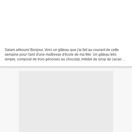
Salam alikoum/ Bonjour, Voici un gâteau que j'ai fait au courant de cette
semaine pour l'ami d'une maîtresse d'école de ma fille. Un gâteau très
simple, composé de trois génoises au chocolat, imbibé de sirop de cacao et
fourré d'une crème ganache au chocolat...