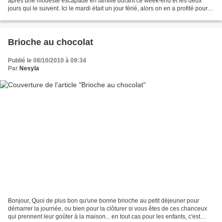
après une modeste escapade en famille durant ce week-end et les deux
jours qui le suivent. Ici le mardi était un jour férié, alors on en a profité pour
faire un petit tour à Burgos...
Brioche au chocolat
Publié le 08/10/2010 à 09:34
Par
Nesyla
Bonjour, Quoi de plus bon qu'une bonne brioche au petit déjeuner pour
démarrer la journée, ou bien pour la clôturer si vous êtes de ces chanceux
qui prennent leur goûter à la maison... en tout cas pour les enfants, c'est