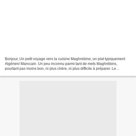
Bonjour, Un petit voyage vers la cuisine Maghrebine, un plat typiquement
Algérien/ Marocain. Un peu inconnu parmi tant de mets Maghrébins,
pourtant pas moins bon, ni plus chère, ni plus difficile à préparer. Le
Berkoukes en arabe, Abasine en langue berbère...