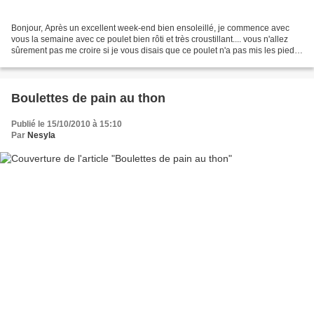
Bonjour, Après un excellent week-end bien ensoleillé, je commence avec
vous la semaine avec ce poulet bien rôti et très croustillant.... vous n'allez
sûrement pas me croire si je vous disais que ce poulet n'a pas mis les pieds
une seconde au four... aha......
Boulettes de pain au thon
Publié le 15/10/2010 à 15:10
Par
Nesyla