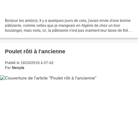
Bonjour les ami(e)s, Il y a quelques jours de cela, j'avais envie d'une bonne
pâtisserie, comme celles que je mangeais en Algérie de chez un bon
boulanger, mais voila, ici, la pâtisserie n'est pas vraiment leur tasse de thé...
les Espagnoles sont plutôt...
Poulet rôti à l'ancienne
Publié le 18/10/2010 à 07:42
Par
Nesyla