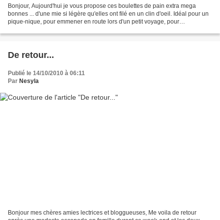
Bonjour, Aujourd'hui je vous propose ces boulettes de pain extra mega
bonnes ... d'une mie si légère qu'elles ont filé en un clin d'oeil. Idéal pour un
pique-nique, pour emmener en route lors d'un petit voyage, pour
accompagner des soupes ou tout simplement...
De retour...
Publié le 14/10/2010 à 06:11
Par
Nesyla
Bonjour mes chères amies lectrices et bloggueuses, Me voila de retour