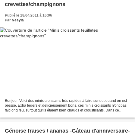
crevettes/champignons
Publié le 18/04/2011 à 16:06
Par
Nesyla
Bonjour, Voici des minis croissants très rapides à faire surtout quand on est
pressé. Extra légers et délicieusement bons, ces minis croissants n'ont pas
fait long feu, surtout qu'ils étaient bien chauds et croustillants. Dans ce
plateau, il y'a aussi...
Génoise fraises / ananas -Gâteau d'anniversaire-