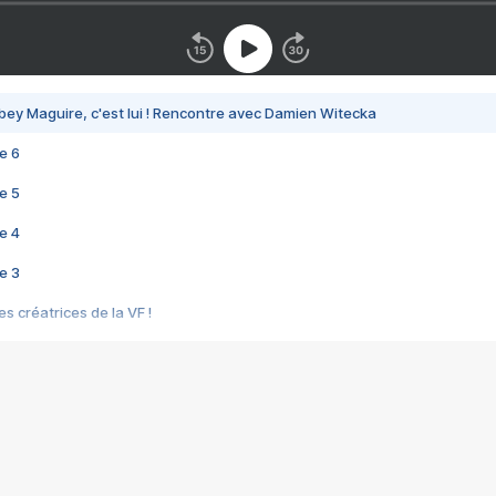
bey Maguire, c'est lui ! Rencontre avec Damien Witecka
e 6
e 5
e 4
e 3
s créatrices de la VF !
e 2
e 1
e Mektoub My Love arrive enfin ! Rencontre avec Shaïn Boumedine et Sal
i : après Toni en famille