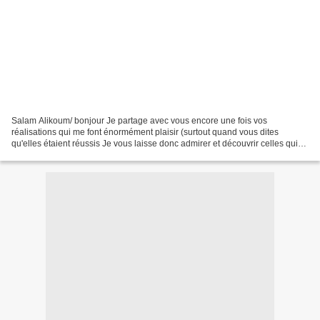
Salam Alikoum/ bonjour Je partage avec vous encore une fois vos
réalisations qui me font énormément plaisir (surtout quand vous dites
qu'elles étaient réussis Je vous laisse donc admirer et découvrir celles qui
possèdent de blog (si vous ne les connaissez...