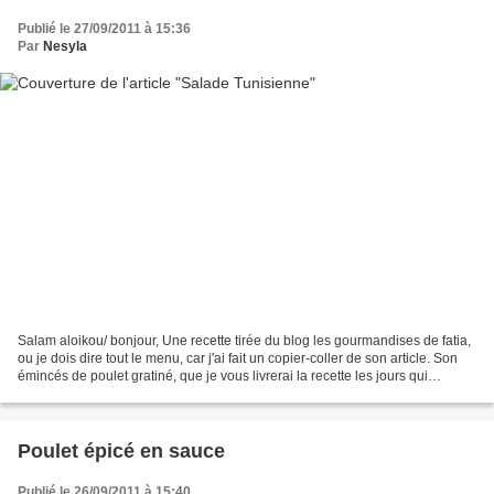
Publié le 27/09/2011 à 15:36
Par
Nesyla
Salam aloikou/ bonjour, Une recette tirée du blog les gourmandises de fatia,
ou je dois dire tout le menu, car j'ai fait un copier-coller de son article. Son
émincés de poulet gratiné, que je vous livrerai la recette les jours qui
suivent, inchallah,...
Poulet épicé en sauce
Publié le 26/09/2011 à 15:40