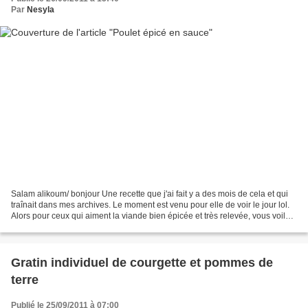
Par
Nesyla
Salam alikoum/ bonjour Une recette que j'ai fait y a des mois de cela et qui
traînait dans mes archives. Le moment est venu pour elle de voir le jour lol.
Alors pour ceux qui aiment la viande bien épicée et très relevée, vous voila
servi. Accompagné de...
Gratin individuel de courgette et pommes de
terre
Publié le 25/09/2011 à 07:00