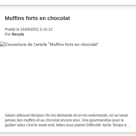
Que dire de...
Muffins forts en chocolat
Publié le 16/09/2011 à 15:12
Par
Nesyla
Salam alikoum/ Bonjour On les demande et on les redemande, on se lasse
jamais des muffins et au chocolat encore plus. Une gourmandise pour le
goûter! allez c'est le week end, faites vous plaisir! Difficulté: facile Temps de
préparation: 15 min Temps de...