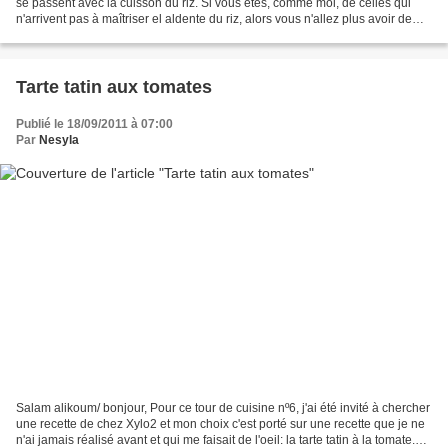
se passent avec la cuisson du riz. Si vous êtes, comme moi, de celles qui
n'arrivent pas à maîtriser el aldente du riz, alors vous n'allez plus avoir de
problème avec ça. D'autre...
Tarte tatin aux tomates
Publié le 18/09/2011 à 07:00
Par
Nesyla
Salam alikoum/ bonjour, Pour ce tour de cuisine nº6, j'ai été invité à chercher
une recette de chez Xylo2 et mon choix c'est porté sur une recette que je ne
n'ai jamais réalisé avant et qui me faisait de l'oeil: la tarte tatin à la tomate.