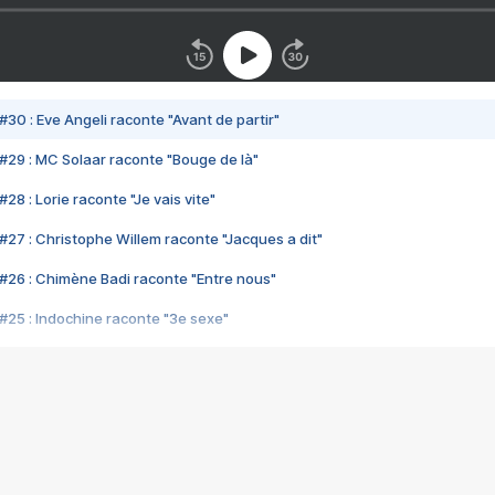
#30 : Eve Angeli raconte "Avant de partir"
#29 : MC Solaar raconte "Bouge de là"
28 : Lorie raconte "Je vais vite"
#27 : Christophe Willem raconte "Jacques a dit"
#26 : Chimène Badi raconte "Entre nous"
#25 : Indochine raconte "3e sexe"
#24 : Zaho raconte "C'est chelou"
#23 : Patrick Bruel raconte "Au café des délices"
#22 : Kyo raconte "Le chemin"
#21 : Nolwenn Leroy raconte "Cassé"