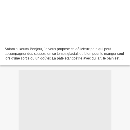
Salam alikoum/ Bonjour, Je vous propose ce délicieux pain qui peut
accompagner des soupes, en ce temps glacial, ou bien pour le manger seul
lors d'une sortie ou un goûter. La pâte étant pétrie avec du lait, le pain est
très léger et bien fondant en bouche....