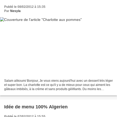
Publié le 08/02/2012 à 15:35
Par
Nesyla
Salam alikoum/ Bonjour, Je vous viens aujourd'hui avec un dessert très léger
et super bon. La charlotte est ce qu'il y a de mieux pour ceux qui aiment les
gâteaux imbibés, à la crème et sans produits gélifiants. Du moins les
miennes tiennent parfaitement...
Idée de menu 100% Algerien
Publié le 07/02/2012 à 15:55