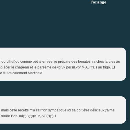
l'orange
ujourd'hui)ou comme petite entrée: je prépare des tomates fraîches farcies au
acer le chapeau et je parsème de<br /> persil.<br /> Au frais au frigo. Et
<br /> Amicalement MartineV
 mais cette recette m'a l'air fort sympatique lol sa doit être délicieux j'aime
roooo Bon! lol(")B(")I(n_n)SO(")(")U