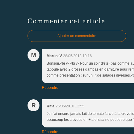
Commenter cet article
Ajouter un commentaire
M
MartineV
28/05/2013 19:16
Bonsoir,<br /> <br /> Pour un soir d'été (pas comme a
taboulé avec 2 grosses gambas en garniture pour rempl
comme présentation : sur un lit de salades diverses.
Répondre
R
Rifia
26/05/2010 12:55
Je n'ai encore jamais fait de tomate farcie à la crevette
beaucoup les crevette en + alors sa ne peut être que T
Répondre