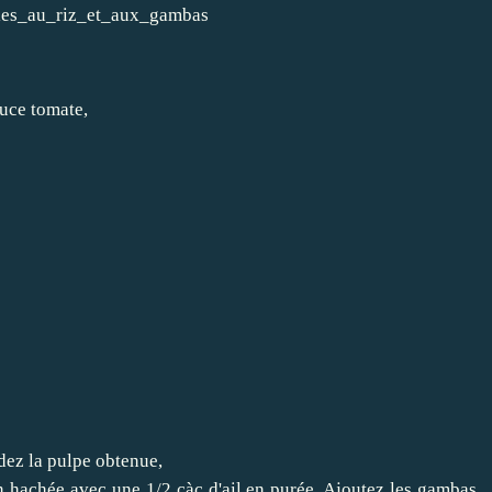
auce tomate,
rdez la pulpe obtenue,
n hachée avec une 1/2 càc d'ail en purée. Ajoutez les gambas