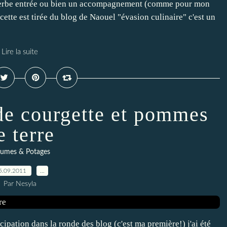
perbe entrée ou bien un accompagnement (comme pour mon
ette est tirée du blog de Naouel "évasion culinaire" c'est un
Lire la suite
 de courgette et pommes
e terre
gumes & Potages
5.09.2011
…
Par Nesyla
ipation dans la ronde des blog (c'est ma première!) j'ai été