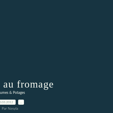
é au fromage
gumes & Potages
0.03.2012
…
Par Nesyla