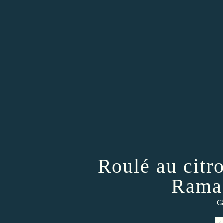
Roulé au citr
Rama
Gâ
2