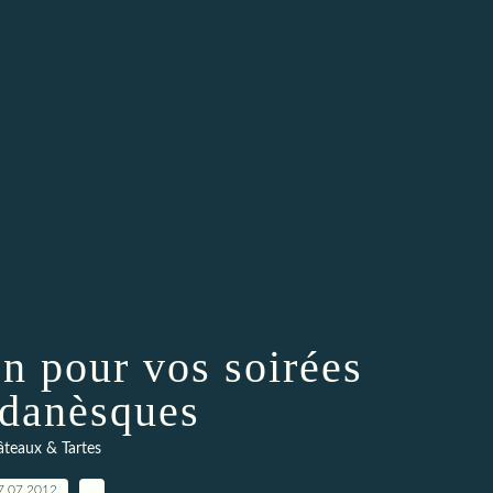
on pour vos soirées
danèsques
teaux & Tartes
7.07.2012
…