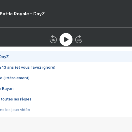
 Battle Royale - DayZ
 DayZ
 a 13 ans (et vous l'avez ignoré)
e (littéralement)
im Rayan
 toutes les règles
s les jeux vidéo
us choquant de Rockstar ? - Le scandale BULLY
e plus moche de Steam