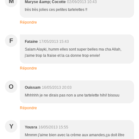
M
Maryse &amp; Cocotte
02/09/2013 10:43
très très jolies ces petites tartelettes !!
Répondre
F
Fataine
17/05/2013 15:43
Salam Alayki, humm elles sont super belles ma cha Allah,
j'aime trop la fraise et la ca donne trop envie!
Répondre
O
Ouissam
16/05/2013 20:03
Mhhhhh je ne dirais pas non a une tartelette hihi! bisouu
Répondre
Y
Yousra
16/05/2013 15:55
Mmmm j'aime bien avec la crème aux amandes,ça doit être