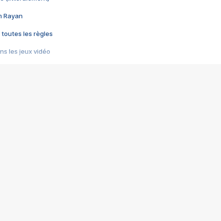
im Rayan
 toutes les règles
s les jeux vidéo
us choquant de Rockstar ? - Le scandale BULLY
e plus moche de Steam
du RÊVE tourne au CAUCHEMAR
pendant 8 heures
it… à tort
umiliés par un jeu vidéo
ire - Final Fantasy 8
ti un empire - Age of Empires
story DOFUS