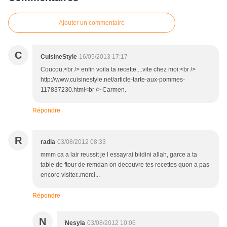
Ajouter un commentaire
C
CuisineStyle
16/05/2013 17:17
Coucou,<br /> enfin voila ta recette....vite chez moi:<br />
http://www.cuisinestyle.net/article-tarte-aux-pommes-
117837230.html<br /> Carmen.
Répondre
R
radia
03/08/2012 08:33
mmm ca a lair reussit je l essayrai biidini allah, garce a ta
table de ftour de remdan on decouvre tes recettes quon a pas
encore visiter..merci...
Répondre
N
Nesyla
03/08/2012 10:06