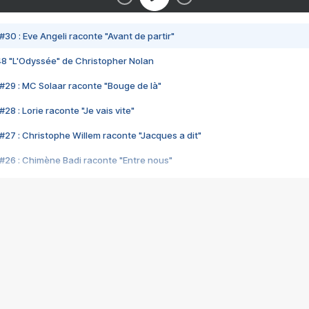
#30 : Eve Angeli raconte "Avant de partir"
48 "L'Odyssée" de Christopher Nolan
#29 : MC Solaar raconte "Bouge de là"
28 : Lorie raconte "Je vais vite"
#27 : Christophe Willem raconte "Jacques a dit"
#26 : Chimène Badi raconte "Entre nous"
#25 : Indochine raconte "3e sexe"
#24 : Zaho raconte "C'est chelou"
#23 : Patrick Bruel raconte "Au café des délices"
#22 : Kyo raconte "Le chemin"
#21 : Nolwenn Leroy raconte "Cassé"