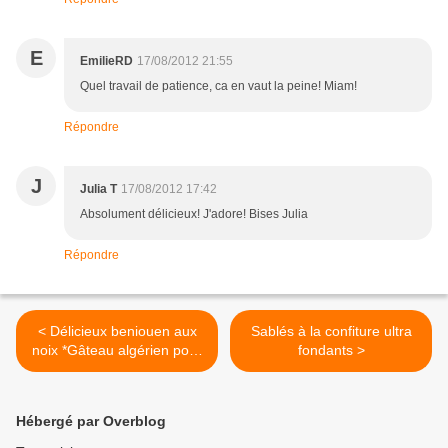
E
EmilieRD
17/08/2012 21:55
Quel travail de patience, ca en vaut la peine! Miam!
Répondre
J
Julia T
17/08/2012 17:42
Absolument délicieux! J'adore! Bises Julia
Répondre
< Délicieux beniouen aux
Sablés à la confiture ultra
noix *Gâteau algérien pour
fondants >
l'aid*
Hébergé par Overblog