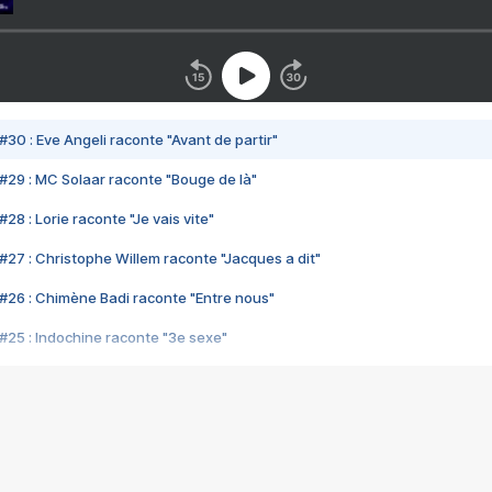
#30 : Eve Angeli raconte "Avant de partir"
#29 : MC Solaar raconte "Bouge de là"
28 : Lorie raconte "Je vais vite"
#27 : Christophe Willem raconte "Jacques a dit"
#26 : Chimène Badi raconte "Entre nous"
#25 : Indochine raconte "3e sexe"
#24 : Zaho raconte "C'est chelou"
#23 : Patrick Bruel raconte "Au café des délices"
#22 : Kyo raconte "Le chemin"