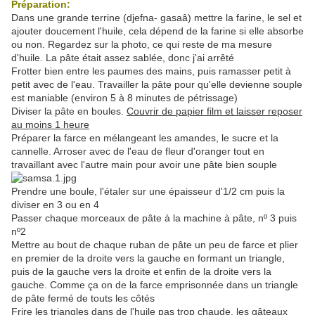
Préparation:
Dans une grande terrine (djefna- gasaâ) mettre la farine, le sel et
ajouter doucement l'huile, cela dépend de la farine si elle absorbe
ou non. Regardez sur la photo, ce qui reste de ma mesure
d'huile. La pâte était assez sablée, donc j'ai arrêté
Frotter bien entre les paumes des mains, puis ramasser petit à
petit avec de l'eau. Travailler la pâte pour qu'elle devienne souple
est maniable (environ 5 à 8 minutes de pétrissage)
Diviser la pâte en boules.
Couvrir de papier film et laisser reposer
au moins 1 heure
Préparer la farce en mélangeant les amandes, le sucre et la
cannelle. Arroser avec de l'eau de fleur d'oranger tout en
travaillant avec l'autre main pour avoir une pâte bien souple
Prendre une boule, l'étaler sur une épaisseur d'1/2 cm puis la
diviser en 3 ou en 4
Passer chaque morceaux de pâte à la machine à pâte, nº 3 puis
nº2
Mettre au bout de chaque ruban de pâte un peu de farce et plier
en premier de la droite vers la gauche en formant un triangle,
puis de la gauche vers la droite et enfin de la droite vers la
gauche. Comme ça on de la farce emprisonnée dans un triangle
de pâte fermé de touts les côtés
Frire les triangles dans de l'huile pas trop chaude, les gâteaux