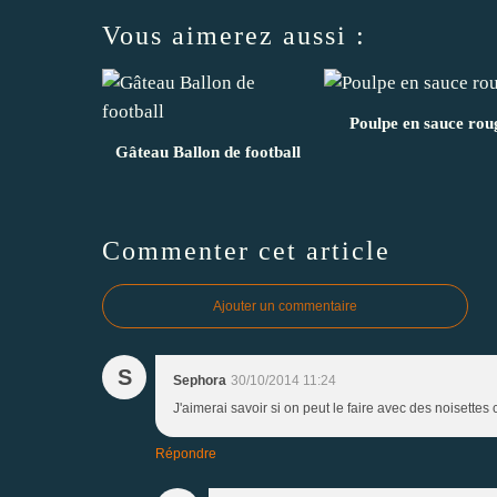
Vous aimerez aussi :
Poulpe en sauce rou
Gâteau Ballon de football
Commenter cet article
Ajouter un commentaire
S
Sephora
30/10/2014 11:24
J'aimerai savoir si on peut le faire avec des noisettes c
Répondre