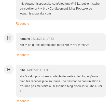
http://www.misspopcake.com/blog/entry/49-La-petite-histoire-
du-cookie<br /> <br /> Cordialement. Miss Popcake de
www.misspopcake.com
Répondre
H
hanane
16/11/2011 17:52
<br /> oh quelle bonne idee merci<br /> <br /> <br />
Répondre
H
hiba
14/11/2011 14:33
<br /> salut je suis trés contente de visité vote blog et j'aime
bien tés recéttes je te souhaite une trés bonne contuniation et
n'oublie pas me visité ausi sur mon blog bisou<br /> <br /> <br
/>
Répondre