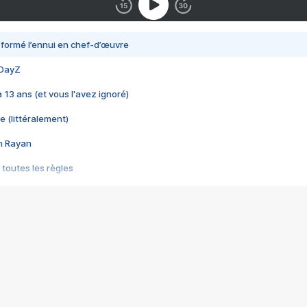
nsformé l’ennui en chef-d’œuvre
 DayZ
 a 13 ans (et vous l'avez ignoré)
e (littéralement)
im Rayan
 toutes les règles
s les jeux vidéo
us choquant de Rockstar ? - Le scandale BULLY
e plus moche de Steam
du RÊVE tourne au CAUCHEMAR
pendant 8 heures