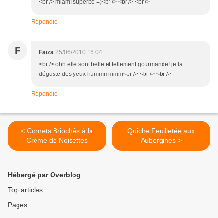
<br /> miam! superbe =)<br /> <br /> <br />
Répondre
F
Faïza
25/06/2010 16:04
<br /> ohh elle sont belle et tellement gourmande! je la
déguste des yeux hummmmmm<br /> <br /> <br />
Répondre
< Cornets Briochés à la
Quiche Feuilletée aux
Crème de Noisettes
Aubergines >
Hébergé par Overblog
Top articles
Pages