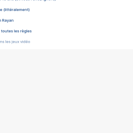
e (littéralement)
im Rayan
 toutes les règles
s les jeux vidéo
us choquant de Rockstar ? - Le scandale BULLY
e plus moche de Steam
du RÊVE tourne au CAUCHEMAR
pendant 8 heures
it… à tort
umiliés par un jeu vidéo
ire - Final Fantasy 8
ti un empire - Age of Empires