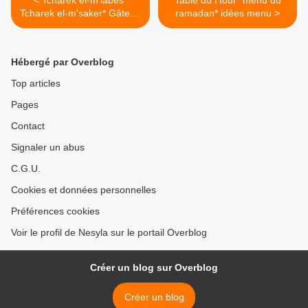
< Tcharek el-m'labes*
Table du f'tour* menu du
Tcharek el-m'saker* Gâteau
ramadan* idées menu >
pour l'aid avec plein
d'astuces**
Hébergé par Overblog
Top articles
Pages
Contact
Signaler un abus
C.G.U.
Cookies et données personnelles
Préférences cookies
Voir le profil de Nesyla sur le portail Overblog
Créer un blog sur Overblog
Créer un blog