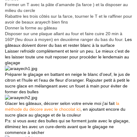
Former un T avec la pâte d'amande (la farce ) et la disposer au
milieu du cercle
Rabattre les trois côtés sur la farce, tourner le T et le raffiner pour
avoir de beaux
arayech
bien fins
Donner la forme au gâteau
Disposer sur une plaque allant au four et faire cuire 20 min à
160º (feu doux à moyen) en deuxième ranger du bas du four.
Les
gâteaux doivent
dorer du bas
et rester blanc à la surface
Laisser refroidir complètement et tenir un peu. Le mieux c'est de
les laisser toute une nuit reposer pour procéder le lendemain au
glaçage
Préparer le glaçage en battant en neige le blanc d'oeuf, le jus de
citron et l'huile et l'eau de fleur d'oranger. Rajouter petit à petit le
sucre glace en mélangeant avec un fouet à main pour éviter de
former des bulles
Glacer les gâteaux, décorer selon votre envie moi j'ai fait
la
méthode du décore avec le chocolat ici
, en ajoutant encore du
sucre glace au glaçage et de la couleur
P.s: si vous avez des bulles qui se forment juste avec le glaçage,
éliminez les avec un cure-dents avant que le glaçage ne
commence à sécher