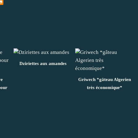
Dziriettes aux amandes
re
Griwech *gâteau Algerien
pour
très économique*