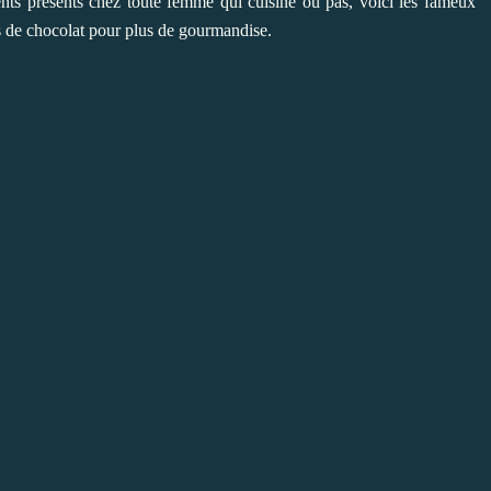
dients présents chez toute femme qui cuisine ou pas, voici les fameux
és de chocolat pour plus de gourmandise.