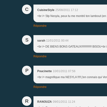
C
CuisineStyle
25/08/2011 17:12
<br /> Stp Nesyla, peux tu me montré ton lambout (en p
Répondre
S
sarah
11/01/2011 00:44
<br /> DE BIENS BONS GATEAUX!!!!!!!!!!!!!! BISOU<br />
Répondre
P
Poucinette
10/01/2011 07:56
<br /> magnifique ma NESYLA !!!!! j'en connais qui Vont 
Répondre
R
RANOUZA
09/01/2011 11:24