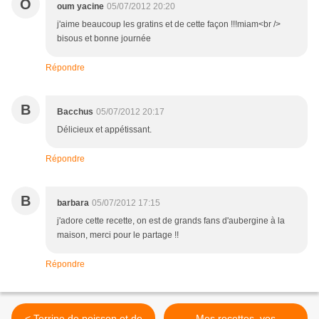
O
oum yacine
05/07/2012 20:20
j'aime beaucoup les gratins et de cette façon !!!miam<br />
bisous et bonne journée
Répondre
B
Bacchus
05/07/2012 20:17
Délicieux et appétissant.
Répondre
B
barbara
05/07/2012 17:15
j'adore cette recette, on est de grands fans d'aubergine à la
maison, merci pour le partage !!
Répondre
< Terrine de poisson et de
Mes recettes, vos