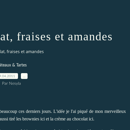
at, fraises et amandes
at, fraises et amandes
teaux & Tartes
9.04.2011
…
Par Nesyla
s beaucoup ces derniers jours. L'idée je l'ai piqué de mon merveilleux
 aussi tiré
les brownies ici
et
la crème au chocolat ici
.