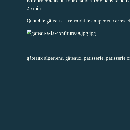
Enfourner dans un four chaud à 180º dans la deux
25 min
Quand le gâteau est refroidit le couper en carrés e
gâteaux algeriens
,
gâteaux
,
patisserie
,
patisserie o