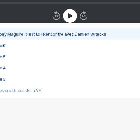
bey Maguire, c'est lui ! Rencontre avec Damien Witecka
e 6
e 5
e 4
e 3
s créatrices de la VF !
e 2
e 1
e Mektoub My Love arrive enfin ! Rencontre avec Shaïn Boumedine et Sal
i : après Toni en famille