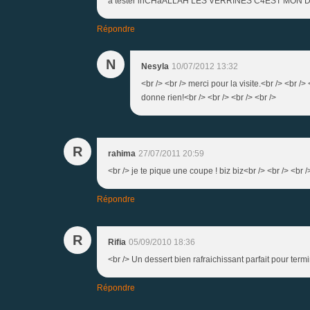
a tester inCHaALLAH LES VERRINES C4EST MON DE
Répondre
N
Nesyla
10/07/2012 13:32
<br /> <br /> merci pour la visite.<br /> <br />
donne rien!<br /> <br /> <br /> <br />
R
rahima
27/07/2011 20:59
<br /> je te pique une coupe ! biz biz<br /> <br /> <br /
Répondre
R
Rifia
05/09/2010 18:36
<br /> Un dessert bien rafraichissant parfait pour ter
Répondre