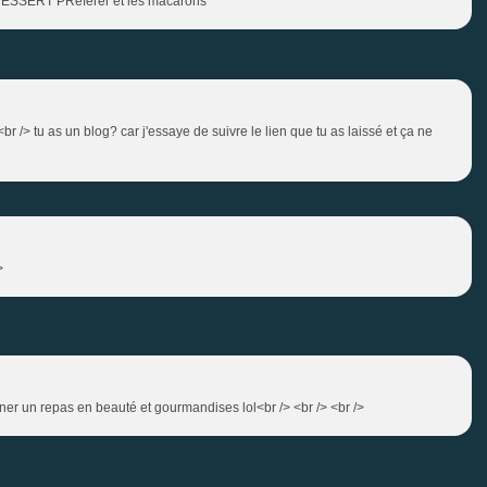
SSERT PRéférer et les macarons
 <br /> tu as un blog? car j'essaye de suivre le lien que tu as laissé et ça ne
>
miner un repas en beauté et gourmandises lol<br /> <br /> <br />