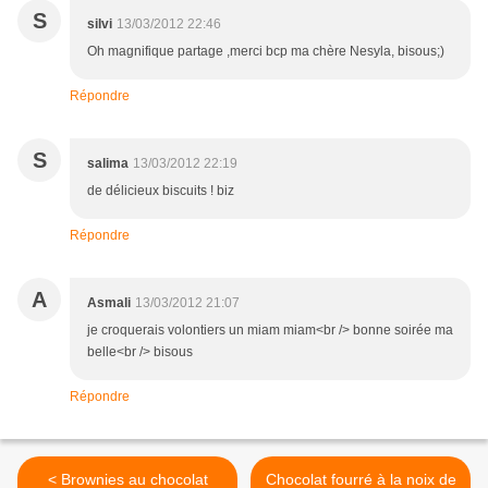
S
silvi
13/03/2012 22:46
Oh magnifique partage ,merci bcp ma chère Nesyla, bisous;)
Répondre
S
salima
13/03/2012 22:19
de délicieux biscuits ! biz
Répondre
A
Asmali
13/03/2012 21:07
je croquerais volontiers un miam miam<br /> bonne soirée ma
belle<br /> bisous
Répondre
< Brownies au chocolat
Chocolat fourré à la noix de