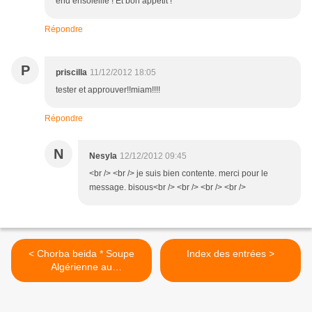
end ensoleillé ! Et bon appétit !
Répondre
P
priscilla
11/12/2012 18:05
tester et approuver!!miam!!!!
Répondre
N
Nesyla
12/12/2012 09:45
<br /> <br /> je suis bien contente. merci pour le
message. bisous<br /> <br /> <br /> <br />
< Chorba beida * Soupe
Index des entrées >
Algérienne au
poulet*شوربة بيضاء بالدجاج*