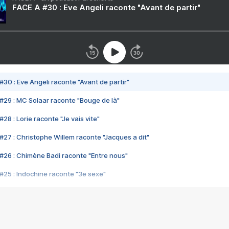
FACE A #30 : Eve Angeli raconte "Avant de partir"
#30 : Eve Angeli raconte "Avant de partir"
#29 : MC Solaar raconte "Bouge de là"
28 : Lorie raconte "Je vais vite"
#27 : Christophe Willem raconte "Jacques a dit"
#26 : Chimène Badi raconte "Entre nous"
#25 : Indochine raconte "3e sexe"
#24 : Zaho raconte "C'est chelou"
#23 : Patrick Bruel raconte "Au café des délices"