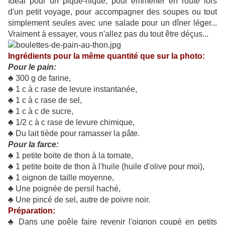
Idéal pour un pique-nique, pour emmener en route lors
d'un petit voyage, pour accompagner des soupes ou tout
simplement seules avec une salade pour un dîner léger...
Vraiment à essayer, vous n'allez pas
du tout
être déçus...
Ingrédients pour la même quantité que sur la photo:
Pour le pain:
♣ 300 g de farine,
♣ 1 c à c rase de levure instantanée,
♣ 1 c à c rase de sel,
♣ 1 c à c de sucre,
♣ 1/2 c à c rase de levure chimique,
♣ Du lait tiède pour ramasser la pâte.
Pour la farce:
♣ 1 petite boite de thon à la tomate,
♣ 1 petite boite de thon à l'huile (huile d'olive pour moi),
♣ 1 oignon de taille moyenne,
♣ Une poignée de persil haché,
♣ Une pincé de sel, autre de poivre noir.
Préparation:
♣ Dans une poêle faire revenir l'oignon coupé en petits