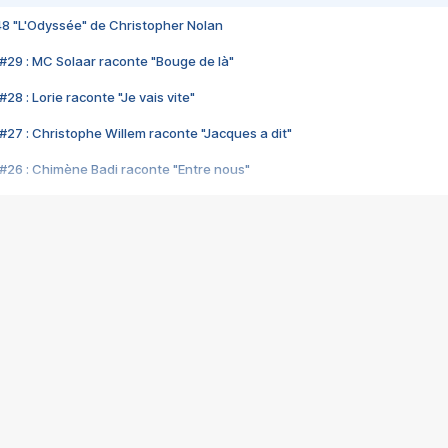
48 "L'Odyssée" de Christopher Nolan
#29 : MC Solaar raconte "Bouge de là"
28 : Lorie raconte "Je vais vite"
#27 : Christophe Willem raconte "Jacques a dit"
#26 : Chimène Badi raconte "Entre nous"
#25 : Indochine raconte "3e sexe"
#24 : Zaho raconte "C'est chelou"
#23 : Patrick Bruel raconte "Au café des délices"
#22 : Kyo raconte "Le chemin"
#21 : Nolwenn Leroy raconte "Cassé"
#20 : Patrick Hernandez raconte "Born to be alive"
#19 : Lorie raconte "Près de moi"