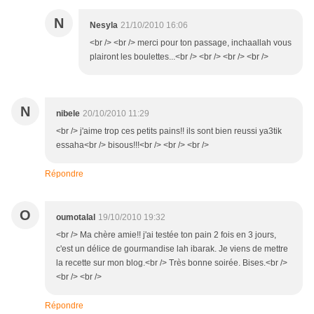
N
Nesyla
21/10/2010 16:06
<br /> <br /> merci pour ton passage, inchaallah vous
plairont les boulettes...<br /> <br /> <br /> <br />
N
nibele
20/10/2010 11:29
<br /> j'aime trop ces petits pains!! ils sont bien reussi ya3tik
essaha<br /> bisous!!!<br /> <br /> <br />
Répondre
O
oumotalal
19/10/2010 19:32
<br /> Ma chère amie!! j'ai testée ton pain 2 fois en 3 jours,
c'est un délice de gourmandise lah ibarak. Je viens de mettre
la recette sur mon blog.<br /> Très bonne soirée. Bises.<br />
<br /> <br />
Répondre