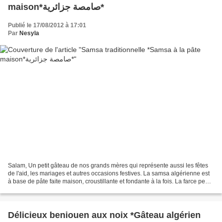
maison*صامصة جزائرية*
Publié le 17/08/2012 à 17:01
Par
Nesyla
Salam, Un petit gâteau de nos grands mères qui représente aussi les fêtes
de l'aid, les mariages et autres occasions festives. La samsa algérienne est
à base de pâte faite maison, croustillante et fondante à la fois. La farce peut
être à base d'amandes,...
Délicieux beniouen aux noix *Gâteau algérien