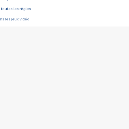
 toutes les règles
s les jeux vidéo
us choquant de Rockstar ? - Le scandale BULLY
e plus moche de Steam
du RÊVE tourne au CAUCHEMAR
pendant 8 heures
it… à tort
umiliés par un jeu vidéo
ire - Final Fantasy 8
ti un empire - Age of Empires
story DOFUS
tard, il crée l'un des pires jeux de tous les temps, MindsEye.