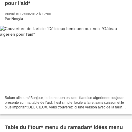
pour l'aid*
Publié le 17/08/2012 à 17:00
Par
Nesyla
Salam alikoum/ Bonjour, Le beniouen est une friandise algérienne toujours
présente sur ma table de l'aid. Il est simple, facile à faire, sans cuisson et le
plus important DÉLICIEUX. Vous trouverez ici une version avec de la farine
et des amandes, une...
Table du f'tour* menu du ramadan* idées menu