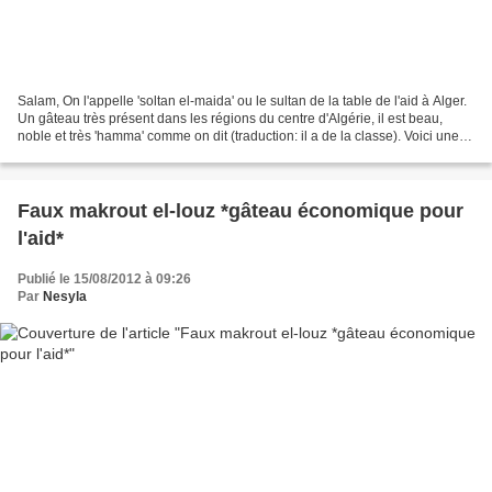
Salam, On l'appelle 'soltan el-maida' ou le sultan de la table de l'aid à Alger.
Un gâteau très présent dans les régions du centre d'Algérie, il est beau,
noble et très 'hamma' comme on dit (traduction: il a de la classe). Voici une
recette infaillible...
Faux makrout el-louz *gâteau économique pour
l'aid*
Publié le 15/08/2012 à 09:26
Par
Nesyla