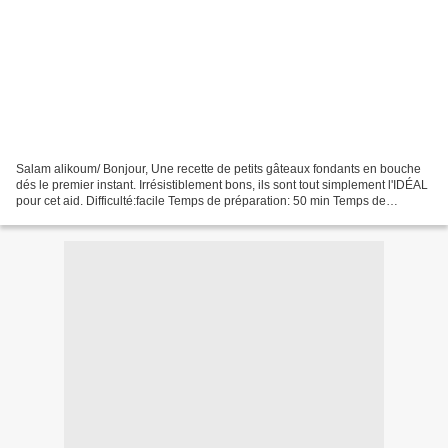
Salam alikoum/ Bonjour, Une recette de petits gâteaux fondants en bouche
dés le premier instant. Irrésistiblement bons, ils sont tout simplement l'IDÉAL
pour cet aid. Difficulté:facile Temps de préparation: 50 min Temps de
cuisson: 10 min Quantité: environ...