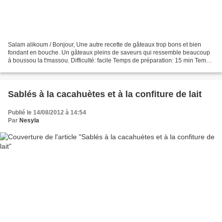
Salam alikoum / Bonjour, Une autre recette de gâteaux trop bons et bien
fondant en bouche. Un gâteaux pleins de saveurs qui ressemble beaucoup
à boussou la t'massou. Difficulté: facile Temps de préparation: 15 min Temps
de cuisson: 20 min Quantité: environ...
Sablés à la cacahuètes et à la confiture de lait
Publié le 14/08/2012 à 14:54
Par
Nesyla