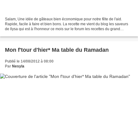
Salam, Une idée de gâteaux bien économique pour notre fête de l'aid.
Rapide, facile à faire et bien bons. La recette me vient du blog les saveurs
de llysa qui est à l'honneur ce mois sur le forum les recettes du grand
maghreb et d'ailleurs. Merci llysa...
Mon f'tour d'hier* Ma table du Ramadan
Publié le 14/08/2012 à 08:00
Par
Nesyla