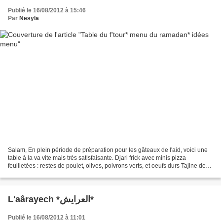
Publié le 16/08/2012 à 15:46
Par
Nesyla
Salam, En plein période de préparation pour les gâteaux de l'aid, voici une
table à la va vite mais très satisfaisante. Djari frick avec minis pizza
feuilletées : restes de poulet, olives, poivrons verts, et oeufs durs Tajine de
kefta aux oeufs avec matloue...
L'aârayech *العرايش*
Publié le 16/08/2012 à 11:01